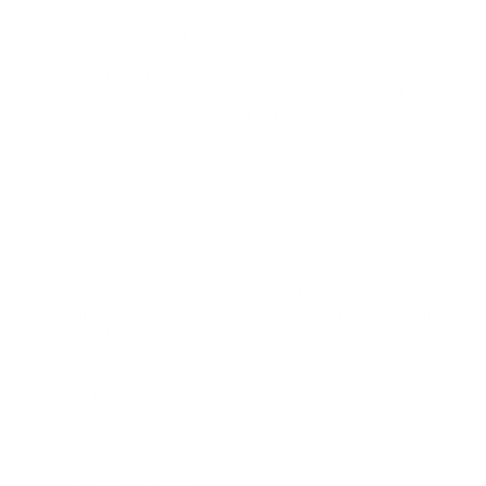
Sensible à l’architecture, à la qualité d’usage et
fort d’une synergie de compétences - montage,
promotion immobilière -
AETHICA aménage,
depuis 2000,
des espaces de vie et de travail
adaptés et signe des réalisations qui font
référence dans l’Ouest.
Depuis sa création, le groupe AETHICA,
opérateur immobilier responsable, est attentif à
réaliser des lieux de vie et des espaces de travail
de qualité pour ses clients et résidents. Les
impératifs écologiques et énergétiques nous
obligent, aujourd’hui encore plus qu’hier, à la
frugalité dans l’acte de construire pour réduire
son empreinte carbone
EN SAVOIR PLUS